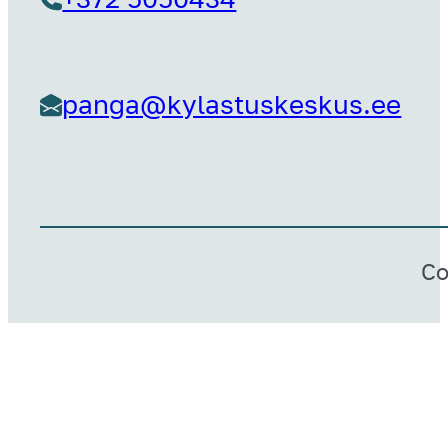
panga@kylastuskeskus.ee
Co