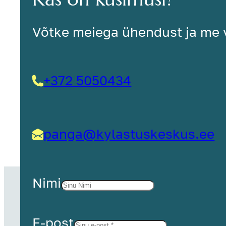
Võtke meiega ühendust ja me v
+372 5050434
panga@kylastuskeskus.ee
Nimi
E-post