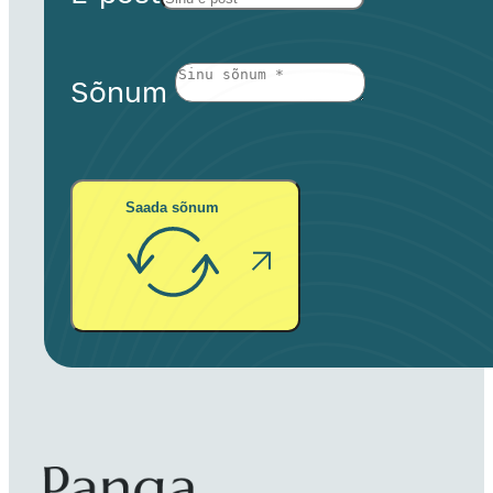
Sõnum
Saada sõnum