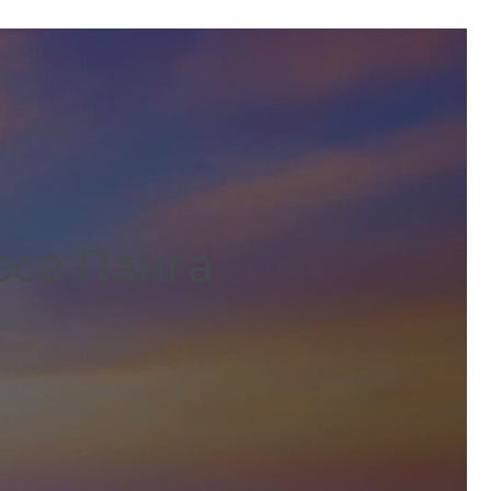
еса Панга