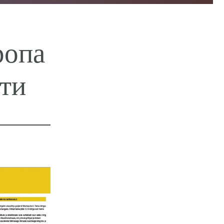
ропа
ти