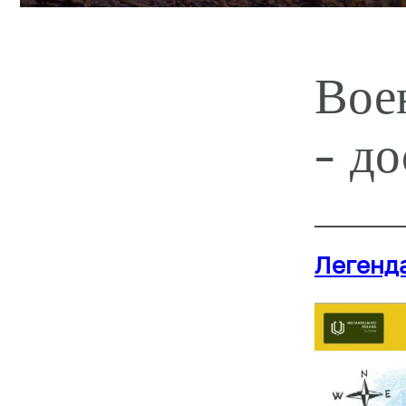
Вое
- д
Легенда