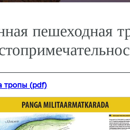
нная пешеходная т
остопримечательнос
 тропы (pdf)