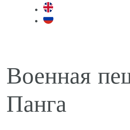
e
Военная пеш
Панга