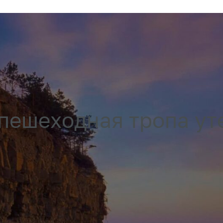
пешеходная тропа ут